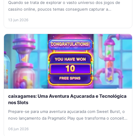
Quando se trata de explorar o vasto universo dos jogos de
cassino online, poucos temas conseguem capturar a
imaginação dos...
13 jun 2026
caixagames: Uma Aventura Açucarada e Tecnológica
nos Slots
Prepare-se para uma aventura açucarada com Sweet Burst, o
novo lançamento da Pragmatic Play que transforma o conceito
clássico de...
06 jun 2026