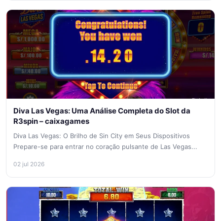
Diva Las Vegas: Uma Análise Completa do Slot da
R3spin – caixagames
Diva Las Vegas: O Brilho de Sin City em Seus Dispositivos
Prepare-se para entrar no coração pulsante de Las Vegas...
02 jul 2026