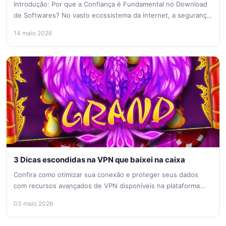
Introdução: Por que a Confiança é Fundamental no Download
de Softwares? No vasto ecossistema da internet, a segurança
digital tornou-se...
14 maio 2026
3 Dicas escondidas na VPN que baixei na caixa
Confira como otimizar sua conexão e proteger seus dados
com recursos avançados de VPN disponíveis na plataforma
caixa.
03 maio 2026