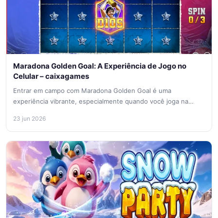
Maradona Golden Goal: A Experiência de Jogo no
Celular – caixagames
Entrar em campo com Maradona Golden Goal é uma
experiência vibrante, especialmente quando você joga na
palma da mão. O...
23 jun 2026