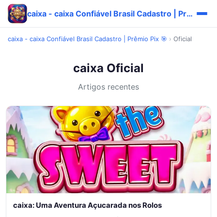
caixa - caixa Confiável Brasil Cadastro | Prêmio Pix 🎯
caixa - caixa Confiável Brasil Cadastro | Prêmio Pix 🎯
›
Oficial
caixa Oficial
Artigos recentes
caixa: Uma Aventura Açucarada nos Rolos