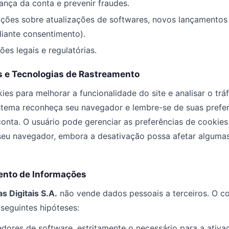
ança da conta e prevenir fraudes.
ções sobre atualizações de softwares, novos lançamentos
iante consentimento).
es legais e regulatórias.
s e Tecnologias de Rastreamento
kies para melhorar a funcionalidade do site e analisar o tr
stema reconheça seu navegador e lembre-se de suas prefer
onta. O usuário pode gerenciar as preferências de cookies
seu navegador, embora a desativação possa afetar algumas
ento de Informações
s Digitais S.A.
não vende dados pessoais a terceiros. O c
seguintes hipóteses:
ores de software, estritamente o necessário para a ativa