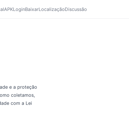
ial
APK
Login
Baixar
Localização
Discussão
idade e a proteção
 como coletamos,
dade com a Lei