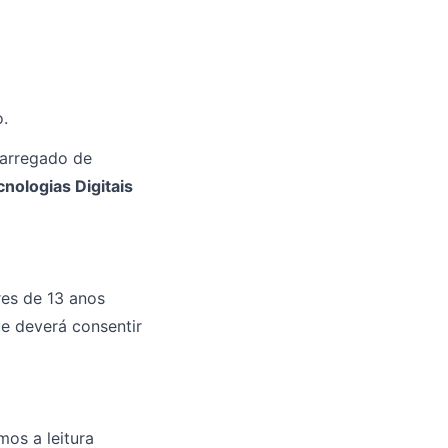
.
carregado de
nologias Digitais
es de 13 anos
ue deverá consentir
os a leitura