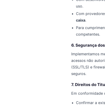
uso.
Com provedores 
caixa
.
Para cumpriment
competentes.
6. Segurança do
Implementamos med
acessos não autori
(SSL/TLS) e firew
seguros.
7. Direitos do Ti
Em conformidade 
Confirmar a exi