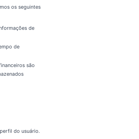
amos os seguintes
informações de
tempo de
inanceiros são
rmazenados
rfil do usuário.