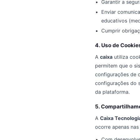
Garantir a segur
Enviar comunica
educativos (med
Cumprir obrigaçõ
4. Uso de Cookie
A
caixa
utiliza coo
permitem que o si
configurações de c
configurações do 
da plataforma.
5. Compartilham
A
Caixa Tecnologia
ocorre apenas nas 
Com desenvolved