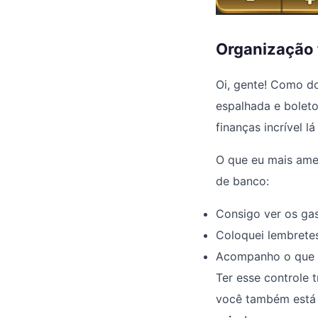
Organização 
Oi, gente! Como do
espalhada e bolet
finanças incrível l
O que eu mais amei
de banco:
Consigo ver os ga
Coloquei lembrete
Acompanho o que so
Ter esse controle 
você também está 