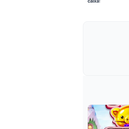
caixa
!