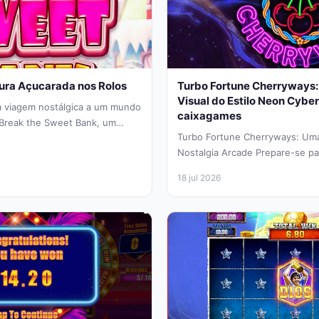
ura Açucarada nos Rolos
Turbo Fortune Cherryways:
Visual do Estilo Neon Cybe
a viagem nostálgica a um mundo
caixagames
 Break the Sweet Bank, um
Turbo Fortune Cherryways: Um
ca...
Nostalgia Arcade Prepare-se p
sensorial onde o charme clássic
18 jul 2026