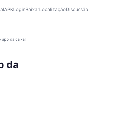
ial
APK
Login
Baixar
Localização
Discussão
 app da caixa!
p da