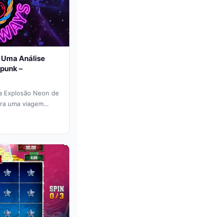
 Uma Análise
rpunk –
a Explosão Neon de
ara uma viagem
o das máquinas...