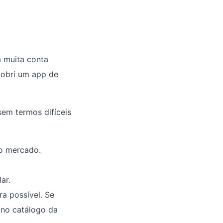
a muita conta
cobri um app de
 sem termos difíceis
no mercado.
ar.
a possível. Se
 no catálogo da